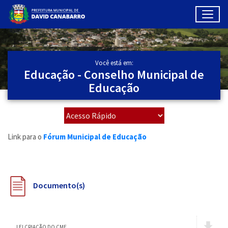
Toggl
Ir para conteúdo principal
Conteúdo Principal
Você está em:
Educação - Conselho Municipal de
Educação
Link para o
Fórum Municipal de Educação
Documento(s)
LEI CRIAÇÃO DO CME