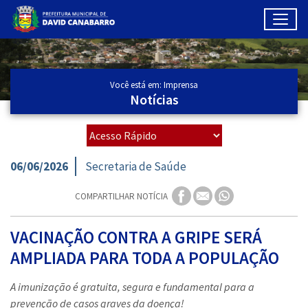
Toggl
Ir para conteúdo principal
Conteúdo Principal
Você está em: Imprensa
Notícias
06/06/2026
Secretaria de Saúde
COMPARTILHAR NOTÍCIA
VACINAÇÃO CONTRA A GRIPE SERÁ
AMPLIADA PARA TODA A POPULAÇÃO
A imunização é gratuita, segura e fundamental para a
prevenção de casos graves da doença!