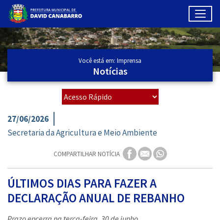
Toggl
Ir para conteúdo principal
Conteúdo Principal
Você está em: Imprensa
Notícias
27/06/2026
Secretaria da Agricultura e Meio Ambiente
COMPARTILHAR NOTÍCIA
ÚLTIMOS DIAS PARA FAZER A
DECLARAÇÃO ANUAL DE REBANHO
Prazo encerra na terça-feira, 30 de junho