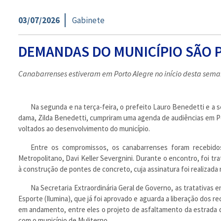
03/07/2026
Gabinete
DEMANDAS DO MUNICÍPIO SÃO 
Canabarrenses estiveram em Porto Alegre no início desta sem
Na segunda e na terça-feira, o prefeito Lauro Benedetti e a se
dama, Zilda Benedetti, cumpriram uma agenda de audiências em Po
voltados ao desenvolvimento do município.
Entre os compromissos, os canabarrenses foram recebido
Metropolitano, Davi Keller Severgnini. Durante o encontro, foi tr
à construção de pontes de concreto, cuja assinatura foi realizada
Na Secretaria Extraordinária Geral de Governo, as tratativas
Esporte (Ilumina), que já foi aprovado e aguarda a liberação dos
em andamento, entre eles o projeto de asfaltamento da estrada q
com o município de Muliterno.